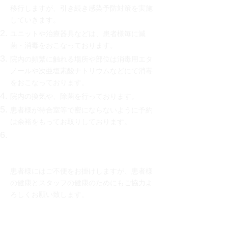
移行しますが、引き続き感染予防対策を実施
していきます。
ユニットや治療器具などは、患者様毎に滅
菌・消毒をおこなっております。
院内の頻繁に触れる場所や部位は消毒用エタ
ノールや次亜塩素酸ナトリウムなどにて消毒
をおこなっております。
院内の換気や、除菌を行っております。
患者様が待合室等で
密にならないように予約
は余裕をもってお取りしております。
マスクの着用は患者様の判断でお願い
たし
​い
ます。
​​患者様にはご不便をお掛けしますが、患者様
の健康とスタッフの健康のためにもご協力よ
ろしくお願い致します。