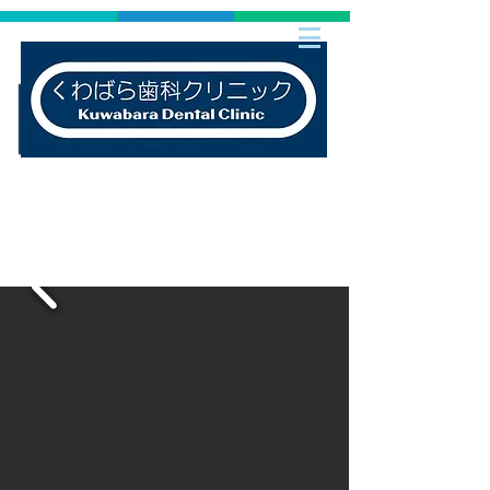
電話 : 0277-46-6069
メール：
info@kuwabaradentalclinic.com