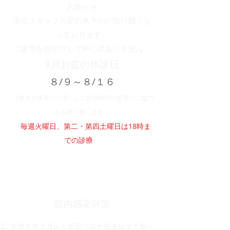
お知らせ
現在スタッフ不足の為予約が取り難くな
っております。
​ご迷惑をおかけして申し訳ありません。
8月お盆の休診日
８/９～８/１６
​（
働き方改革の一環として診療時間の変更
にご協力
をお願い致します）
（
毎週火曜日、第二・第四土曜日は18時ま
での診療
）
院内感染対策
令和５年５月から新型コロナ感染症が５類へ